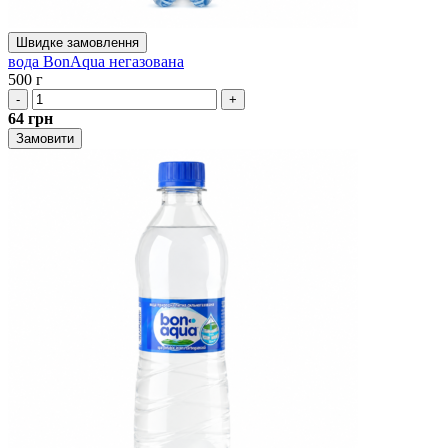
Швидке замовлення
вода BonAqua негазована
500 г
-
+
64
грн
Замовити