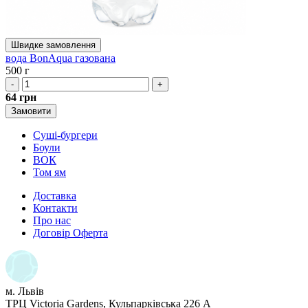
Швидке замовлення
вода BonAqua газована
500 г
-
+
64
грн
Замовити
Суші-бургери
Боули
ВОК
Том ям
Доставка
Контакти
Про нас
Договір Оферта
м. Львів
ТРЦ Victoria Gardens, Кульпарківська 226 А