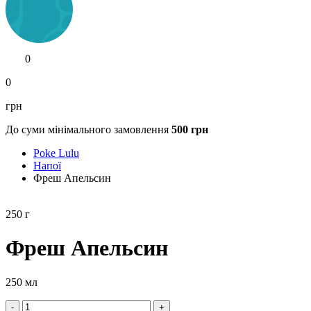
0
0
грн
До суми мінімального замовлення
500
грн
Poke Lulu
Напої
Фреш Апельсин
250
г
Фреш Апельсин
250 мл
-
+