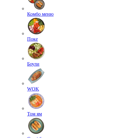
Комбо меню
Поке
Боули
WOK
Том ям