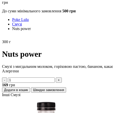
грн
До суми мінімального замовлення
500
грн
Poke Lulu
Смузі
Nuts power
300
г
Nuts power
Смузі з мигдальним молоком, горіховою пастою, бананом, какао
Алергени
-
+
169
грн
Додати в кошик
Швидке замовлення
Інші
Смузі