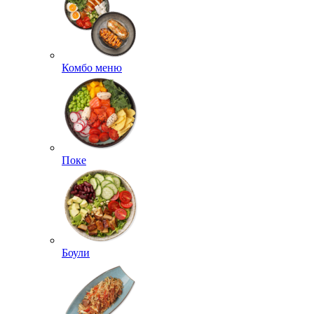
Комбо меню
Поке
Боули