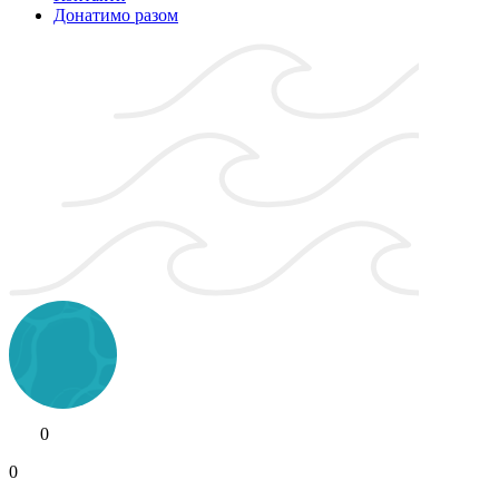
Донатимо разом
0
0