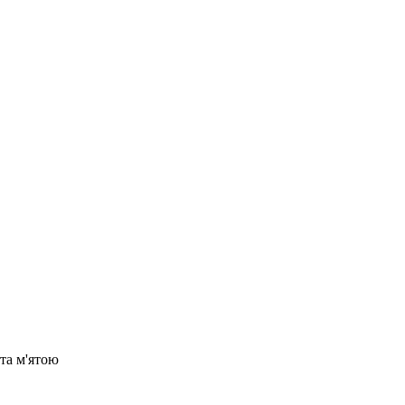
та м'ятою