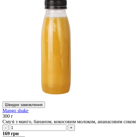
Швидке замовлення
Mango shake
300 г
Смузі з манго, бананом, кокосовим молоком, ананасовим соком 
-
+
169
грн