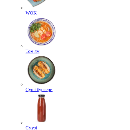
WOK
Том ям
Суші бургери
Смузі