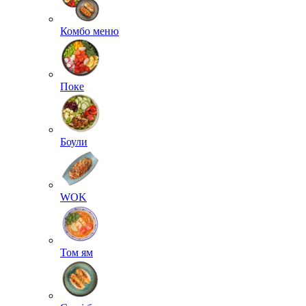
Комбо меню
Поке
Боули
WOK
Том ям