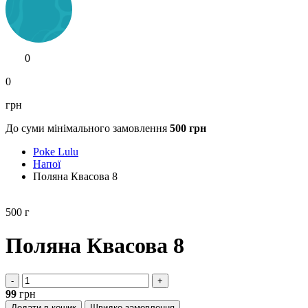
0
0
грн
До суми мінімального замовлення
500
грн
Poke Lulu
Напої
Поляна Квасова 8
500
г
Поляна Квасова 8
-
+
99
грн
Додати в кошик
Швидке замовлення