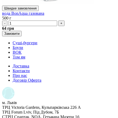
Швидке замовлення
вода BonAqua газована
500 г
-
+
64
грн
Замовити
Суші-бургери
Боули
ВОК
Том ям
Доставка
Контакти
Про нас
Договір Оферта
м. Львів
ТРЦ Victoria Gardens, Кульпарківська 226 А
ТРЦ Forum Lviv, Під Дубом, 7Б
СТРЦ Спартак, NOA, Гетьмана Мазепи 1б