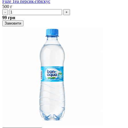
Fuze Tea персик-гібіскус
500 г
-
+
99
грн
Замовити