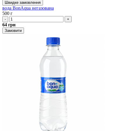
Швидке замовлення
вода BonAqua негазована
500 г
-
+
64
грн
Замовити