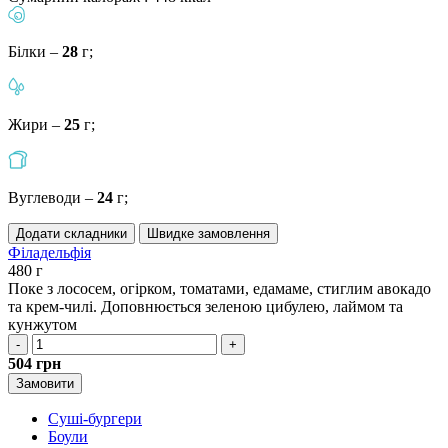
Білки –
28
г;
Жири –
25
г;
Вуглеводи –
24
г;
Додати складники
Швидке замовлення
Філадельфія
480 г
Поке з лососем, огірком, томатами, едамаме, стиглим авокадо
та крем-чилі. Доповнюється зеленою цибулею, лаймом та
кунжутом
-
+
504
грн
Замовити
Суші-бургери
Боули