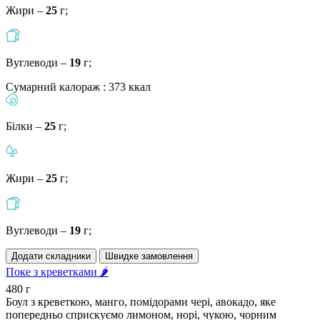
Жири –
25
г;
Вуглеводи –
19
г;
Сумарний калораж : 373 ккал
Білки –
25
г;
Жири –
25
г;
Вуглеводи –
19
г;
Додати складники
Швидке замовлення
Поке з креветками 🌶
480 г
Боул з креветкою, манго, помідорами чері, авокадо, яке
попередньо сприскуємо лимоном, норі, чукою, чорним