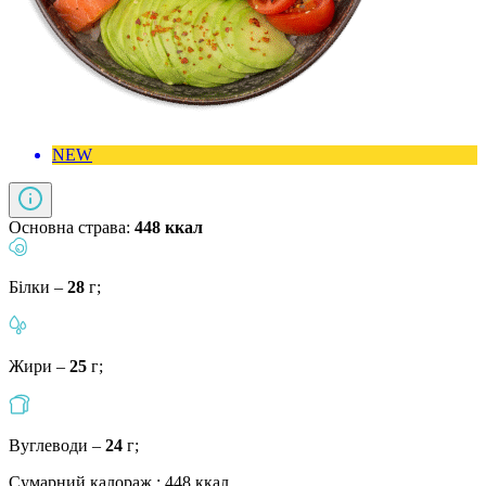
NEW
Основна страва:
448 ккал
Білки –
28
г;
Жири –
25
г;
Вуглеводи –
24
г;
Сумарний калораж : 448 ккал