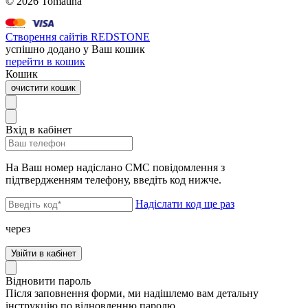
© 2026 Tomatina
Створення сайтів REDSTONE
успішно додано у Ваш кошик
перейти в кошик
Кошик
очистити кошик
Вхід в кабінет
На Ваш номер надіслано СМС повідомлення з
підтвердженням телефону, введіть код нижче.
Надіслати код ще раз
через
Увійти в кабінет
Відновити пароль
Після заповнення форми, ми надішлемо вам детальну
інструкцію по відновленню паролю