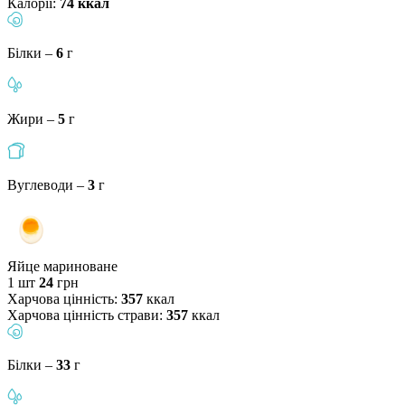
Калорії:
74 ккал
Білки –
6
г
Жири –
5
г
Вуглеводи –
3
г
Яйце мариноване
1 шт
24
грн
Харчова цінність:
357
ккал
Харчова цінність страви:
357
ккал
Білки –
33
г